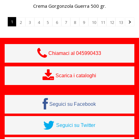
Crema Gorgonzola Guerra 500 gr.
1
2
3
4
5
6
7
8
9
10
11
12
13
Chiamaci al 045990433
Scarica i cataloghi
Seguici su Facebook
Seguici su Twitter