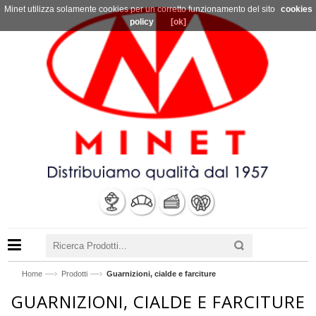
Minet utilizza solamente cookies per un corretto funzionamento del sito
cookies
policy
[ok]
—›
—›
Home
Prodotti
Guarnizioni, cialde e farciture
GUARNIZIONI, CIALDE E FARCITURE