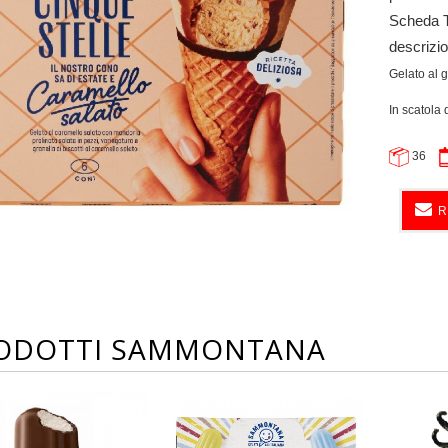
Scheda 
descrizi
Gelato al g
In scatola 
36
R
ODOTTI SAMMONTANA