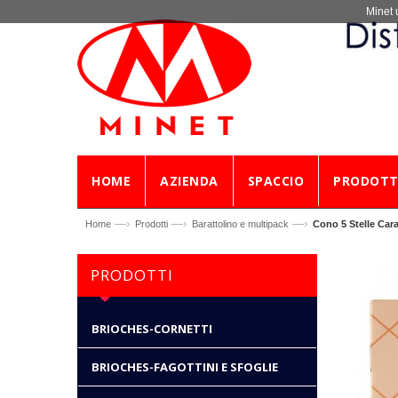
Minet 
HOME
AZIENDA
SPACCIO
PRODOTT
—›
—›
—›
Home
Prodotti
Barattolino e multipack
Cono 5 Stelle Ca
PRODOTTI
BRIOCHES-CORNETTI
BRIOCHES-FAGOTTINI E SFOGLIE