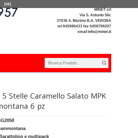
[ok]
MINET srl
Via S. Antonio 56c
37036 S. Martino B.A. VERONA
tel 045990433 fax 0458799207
email
info@minet.it
 5 Stelle Caramello Salato MPK
ontana 6 pz
SG2058
Sammontana
Barattolino e multipack