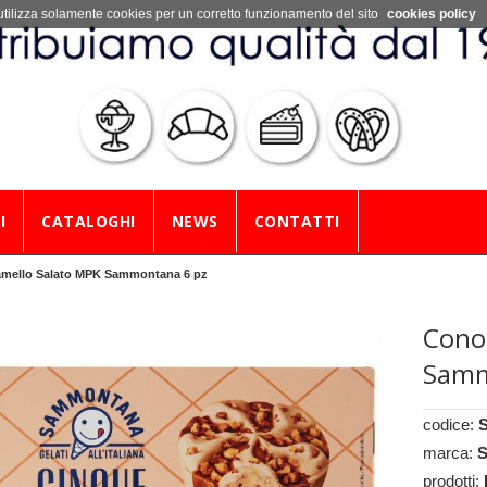
utilizza solamente cookies per un corretto funzionamento del sito
cookies policy
I
CATALOGHI
NEWS
CONTATTI
ramello Salato MPK Sammontana 6 pz
Cono
Samm
codice:
marca:
prodotti: