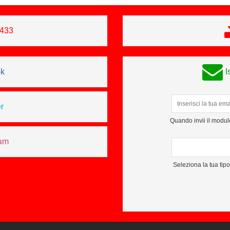
0433
ok
I
r
Quando invii il modulo
ram
Seleziona la tua tip