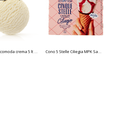
Vaschetta comoda crema 5 lt Sammontana
Cono 5 Stelle Ciliegia MPK Sammontana 6 pz