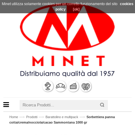
Minet utilizza solamente cookies per un corretto funzionamento del sito
cookies
policy
[ok]
—›
—›
—›
Home
Prodotti
Barattolino e multipack
Sorbettiera panna
cotta/crema/nocciola/cacao Sammontana 1000 gr