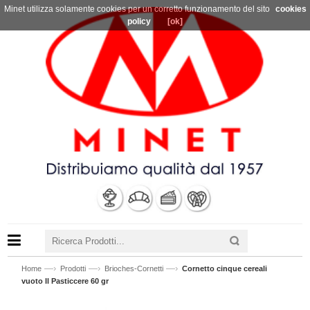
Minet utilizza solamente cookies per un corretto funzionamento del sito
cookies
policy
[ok]
—›
—›
—›
Home
Prodotti
Brioches-Cornetti
Cornetto cinque cereali
vuoto Il Pasticcere 60 gr