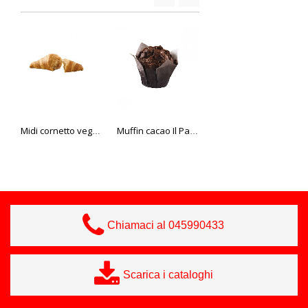
Midi cornetto vegano 40 gr
Muffin cacao Il Pasticcere 90 gr
Donuts mix semplici Il Pasticcere 57 gr
Chiamaci al 045990433
Scarica i cataloghi