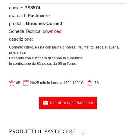
codice:
PS8574
marca:
Il Pasticcere
prodotti:
Brioches-Cornetti
Scheda Tecnica:
download
descrizione:
Cornetto curvo. Pasta con farina di cereali: frumento, segale, avena,
orzo e riso.
Decorato con zucchero di canna in superficie.
In confezione da 65 pezzi, da 60 gr l'uno.
65
20/25 min in forno a 170°-180° C
-18
RICHIEDI INFORMAZIONI
PRODOTTI IL PASTICCERE