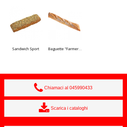
Sandwich Sport
Baguette "Farmer" Edna 280 gr
Mini cookie assortiti 150 pz 13 gr Edna
Chiamaci al 045990433
Scarica i cataloghi