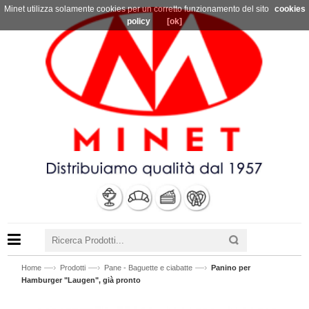
Minet utilizza solamente cookies per un corretto funzionamento del sito
cookies
policy
[ok]
—›
—›
—›
Home
Prodotti
Pane - Baguette e ciabatte
Panino per
Hamburger "Laugen", già pronto