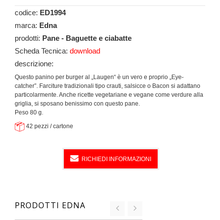
codice:
ED1994
marca:
Edna
prodotti:
Pane - Baguette e ciabatte
Scheda Tecnica:
download
descrizione:
Questo panino per burger al „Laugen“ è un vero e proprio „Eye-
catcher”. Farciture tradizionali tipo crauti, salsicce o Bacon si adattano
particolarmente. Anche ricette vegetariane e vegane come verdure alla
griglia, si sposano benissimo con questo pane.
Peso 80 g.
42 pezzi / cartone
RICHIEDI INFORMAZIONI
PRODOTTI EDNA