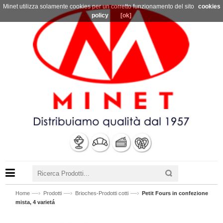
Minet utilizza solamente cookies per un corretto funzionamento del sito
cookies
policy
[ok]
—›
—›
—›
Home
Prodotti
Brioches-Prodotti cotti
Petit Fours in confezione
mista, 4 varietá