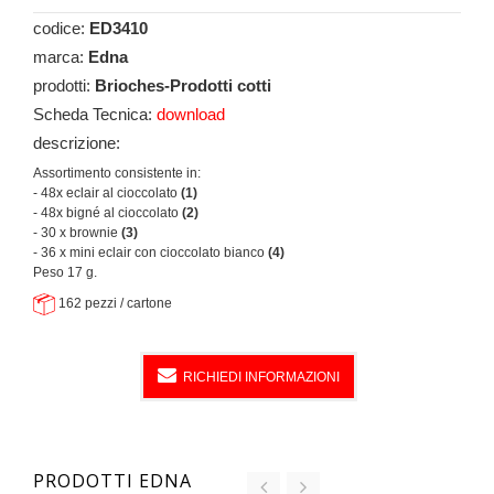
codice:
ED3410
marca:
Edna
prodotti:
Brioches-Prodotti cotti
Scheda Tecnica:
download
descrizione:
Assortimento consistente in:
- 48x eclair al cioccolato
(1)
- 48x bigné al cioccolato
(2)
- 30 x brownie
(3)
- 36 x mini eclair con cioccolato bianco
(4)
Peso 17 g.
162 pezzi / cartone
RICHIEDI INFORMAZIONI
PRODOTTI EDNA