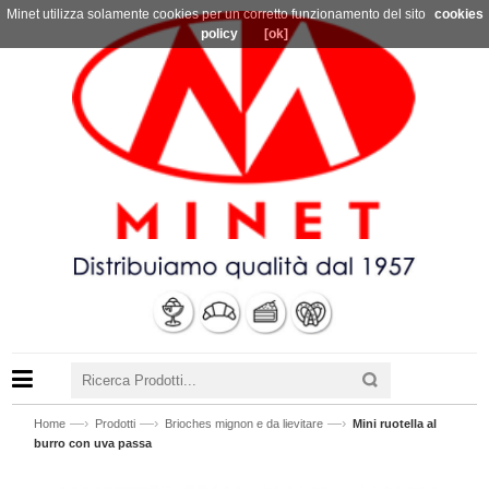
Minet utilizza solamente cookies per un corretto funzionamento del sito
cookies
policy
[ok]
—›
—›
—›
Home
Prodotti
Brioches mignon e da lievitare
Mini ruotella al
burro con uva passa