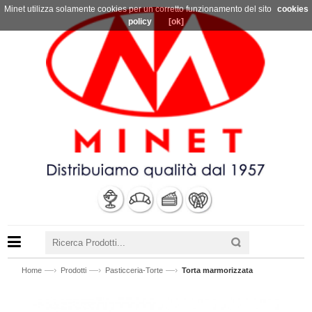
Minet utilizza solamente cookies per un corretto funzionamento del sito
cookies
policy
[ok]
—›
—›
—›
Home
Prodotti
Pasticceria-Torte
Torta marmorizzata