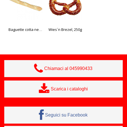
Wies´n Brezel, 250g
Baguette cotta nel forno a pietra "Bio"
Tranci alla panna e frutta, 3 varietà
Chiamaci al 045990433
Scarica i cataloghi
Seguici su Facebook