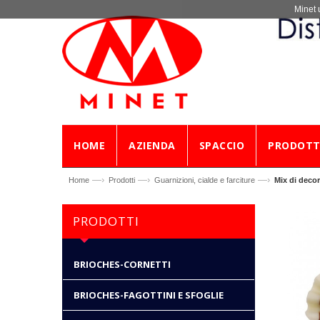
Minet 
HOME
AZIENDA
SPACCIO
PRODOTT
—›
—›
—›
Home
Prodotti
Guarnizioni, cialde e farciture
Mix di decor
PRODOTTI
BRIOCHES-CORNETTI
BRIOCHES-FAGOTTINI E SFOGLIE