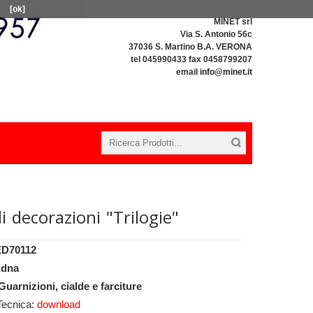
[ok]
MINET srl
Via S. Antonio 56c
37036 S. Martino B.A. VERONA
tel 045990433 fax 0458799207
email
info@minet.it
i decorazioni "Trilogie"
ED70112
dna
Guarnizioni, cialde e farciture
Tecnica:
download