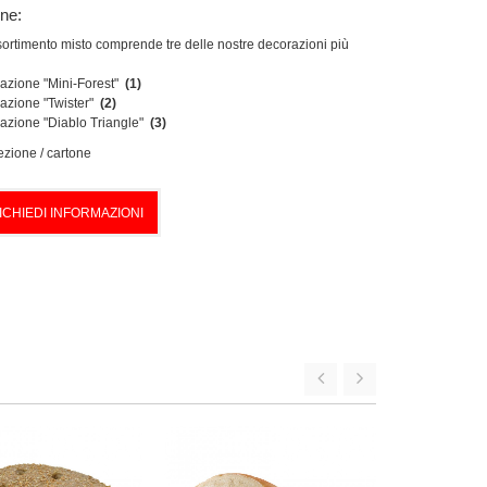
one:
ortimento misto comprende tre delle nostre decorazioni più
razione "Mini-Forest"
(1)
razione "Twister"
(2)
razione "Diablo Triangle"
(3)
ezione / cartone
ICHIEDI INFORMAZIONI