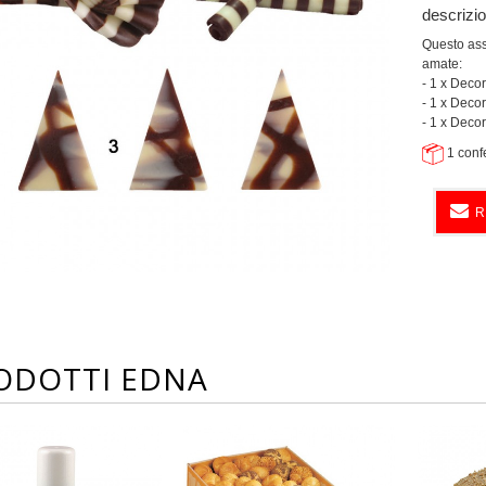
descrizi
Questo ass
amate:
- 1 x Deco
- 1 x Deco
- 1 x Deco
1 conf
R
ODOTTI EDNA