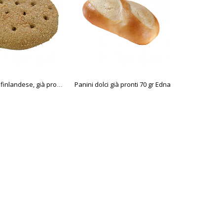
Panini dolci già pronti 70 gr Edna
Decorazi
Flagueline finlandese, già pronta, pretagliato