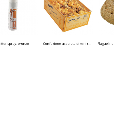
litter spray, bronzo
Confezione assortita di mini rosette, 4 varietà Edna 35 gr