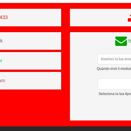
0433
ok
I
r
Quando invii il modulo
ram
Seleziona la tua tip