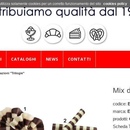
utilizza solamente cookies per un corretto funzionamento del sito
cookies policy
I
CATALOGHI
NEWS
CONTATTI
azioni "Trilogie"
Mix d
codice:
marca:
E
prodotti:
Scheda 