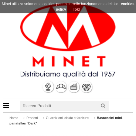
Minet utilizza solamente cookies per un corretto funzionamento del sito
cookies
policy
[ok]
—›
—›
—›
Home
Prodotti
Guarnizioni, cialde e farciture
Bastoncini mini-
panatellas "Dark"