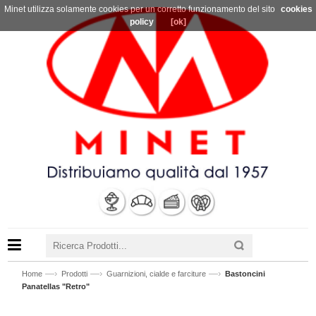
Minet utilizza solamente cookies per un corretto funzionamento del sito
cookies
policy
[ok]
—›
—›
—›
Home
Prodotti
Guarnizioni, cialde e farciture
Bastoncini
Panatellas "Retro"