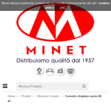
Minet utilizza solamente cookies per un corretto funzionamento del sito
cookies
policy
[ok]
—›
—›
—›
Home
Prodotti
Brioches-Cornetti
Cornetto sfogliato vuoto 80
gr.