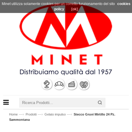
Minet utilizza solamente cookies per un corretto funzionamento del sito
cookies
policy
[ok]
—›
—›
—›
Home
Prodotti
Gelato impulso
Stecco Gruvi Mirtillo 24 Pz.
Sammontana