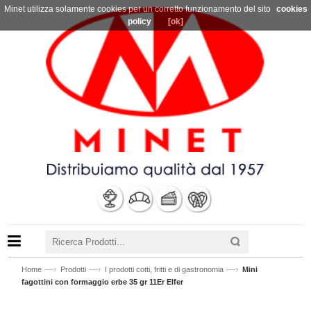
Minet utilizza solamente cookies per un corretto funzionamento del sito
cookies
policy
[ok]
—›
—›
—›
Home
Prodotti
I prodotti cotti, fritti e di gastronomia
Mini
fagottini con formaggio erbe 35 gr 11Er Elfer