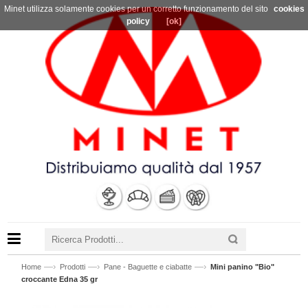
Minet utilizza solamente cookies per un corretto funzionamento del sito
cookies
policy
[ok]
—›
—›
—›
Home
Prodotti
Pane - Baguette e ciabatte
Mini panino "Bio"
croccante Edna 35 gr