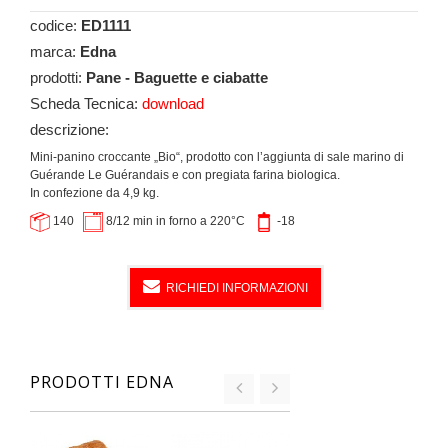
codice:
ED1111
marca:
Edna
prodotti:
Pane - Baguette e ciabatte
Scheda Tecnica:
download
descrizione:
Mini-panino croccante „Bio“, prodotto con l’aggiunta di sale marino di
Guérande Le Guérandais
e con pregiata farina biologica.
In confezione da 4,9 kg.
140
8/12 min in forno a 220°C
-18
RICHIEDI INFORMAZIONI
PRODOTTI EDNA