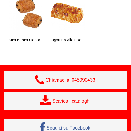
Mini Panini Cioccolato Edna 30 gr. 180 pz.
Fagottino alle noci pecan
Mix di panini super mini BIO, 4 varietà
Chiamaci al 045990433
Scarica i cataloghi
Seguici su Facebook