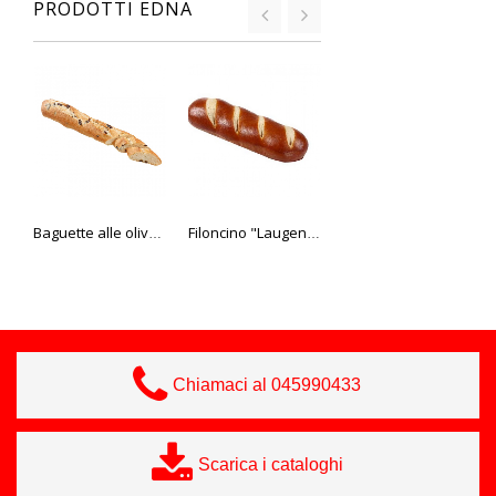
PRODOTTI EDNA
Baguette alle olive Edna 280 gr
Filoncino "Laugen" (sandwich) Edna 125 gr
Tortine "HUG" per dessert "Royal"
Chiamaci al 045990433
Scarica i cataloghi