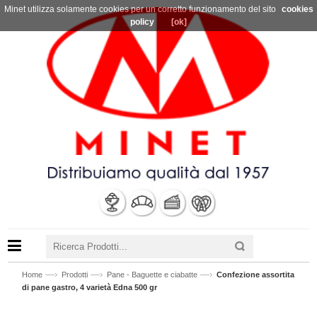
Minet utilizza solamente cookies per un corretto funzionamento del sito
cookies
policy
[ok]
—›
—›
—›
Home
Prodotti
Pane - Baguette e ciabatte
Confezione assortita
di pane gastro, 4 varietà Edna 500 gr