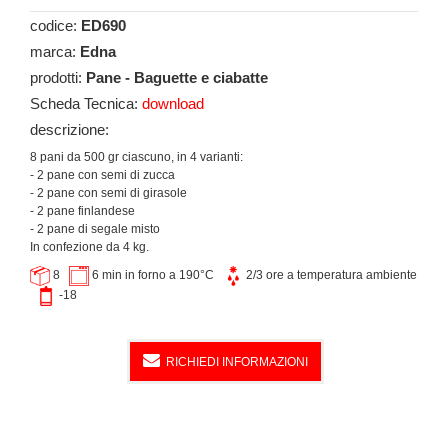
codice:
ED690
marca:
Edna
prodotti:
Pane - Baguette e ciabatte
Scheda Tecnica:
download
descrizione:
8 pani da 500 gr ciascuno, in 4 varianti:
- 2 pane con semi di zucca
- 2 pane con semi di girasole
- 2 pane finlandese
- 2 pane di segale misto
In confezione da 4 kg.
8
6 min in forno a 190°C
2/3 ore a temperatura ambiente
-18
RICHIEDI INFORMAZIONI