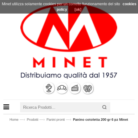
Minet utilizza solamente cookies per un corretto funzionamento del sito
cookies
policy
[ok]
—›
—›
—›
Home
Prodotti
Panini pronti
Panino cotoletta 200 gr 6 pz Minet