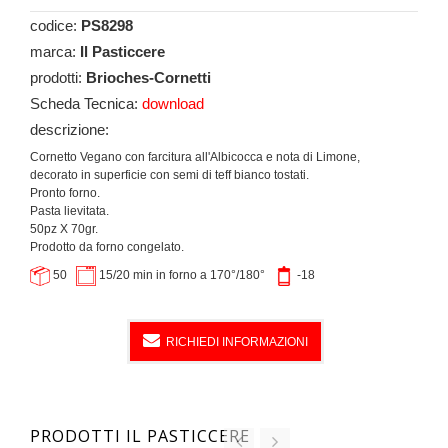
codice:
PS8298
marca:
Il Pasticcere
prodotti:
Brioches-Cornetti
Scheda Tecnica:
download
descrizione:
Cornetto Vegano con farcitura all'Albicocca e nota di Limone,
decorato in superficie con semi di teff bianco tostati.
Pronto forno.
Pasta lievitata.
50pz X 70gr.
Prodotto da forno congelato.
50
15/20 min in forno a 170°/180°
-18
RICHIEDI INFORMAZIONI
PRODOTTI IL PASTICCERE