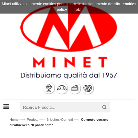
Minet utilizza solamente cookies per un corretto funzionamento del sito
cookies
policy
[ok]
—›
—›
—›
Home
Prodotti
Brioches-Cornetti
Cornetto vegano
all'albicocca "Il pasticcere"