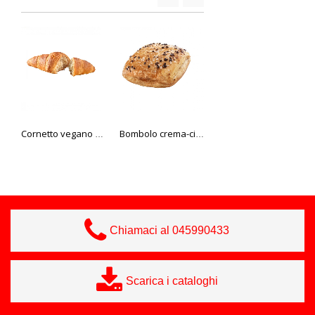
Cornetto vegano vuoto Il pasticcere
Bombolo crema-cioccolato Il pasticcere
Bomboloncino rosso ripieno cioccolato bianco 39 gr
Chiamaci al 045990433
Scarica i cataloghi