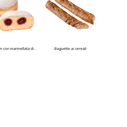
Baguette ai cereali
Croissant a
SG-Krapfen con marmellata di lamponi e ribes, 65 g