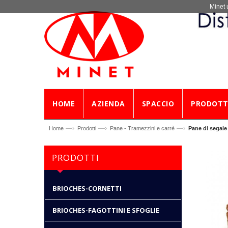
Minet 
HOME
AZIENDA
SPACCIO
PRODOTT
—›
—›
—›
Home
Prodotti
Pane - Tramezzini e carrè
Pane di segale 
PRODOTTI
BRIOCHES-CORNETTI
BRIOCHES-FAGOTTINI E SFOGLIE