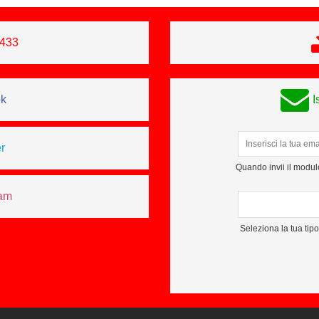
0433
ok
I
r
Quando invii il modulo
ram
Seleziona la tua tip