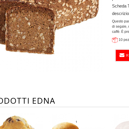
Scheda 
descrizi
Questo pane
di segale, 
caffè. È pr
10 pez
R
ODOTTI EDNA