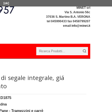
[ok]
MINET srl
Via S. Antonio 56c
37036 S. Martino B.A. VERONA
tel 045990433 fax 0458799207
email
info@minet.it
di segale integrale, giá
ato
ED1875
dna
Pane - Tramezzini e carrè