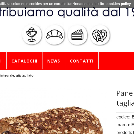
utilizza solamente cookies per un corretto funzionamento del sito
cookies policy
I
CATALOGHI
NEWS
CONTATTI
integrale, giá tagliato
Pane 
tagli
codice:
marca:
E
prodotti: