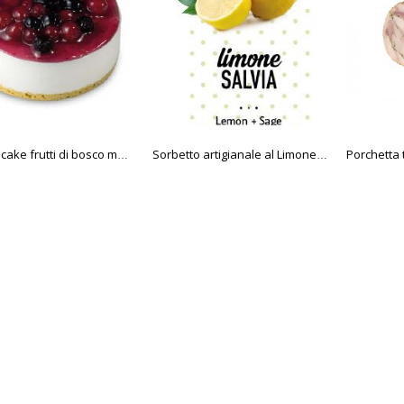
Porchetta 
Cheesecake frutti di bosco monop. 90 gr.
Sorbetto artigianale al Limone e Salvia 2,5 litri