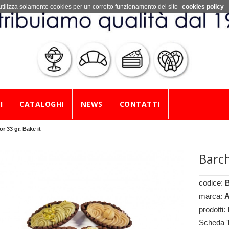
utilizza solamente cookies per un corretto funzionamento del sito
cookies policy
I
CATALOGHI
NEWS
CONTATTI
r 33 gr. Bake it
Barch
codice:
marca:
A
prodotti:
Scheda 