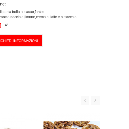
one:
i pasta frolla al cacao,farcite
rancio,nocciola,limone,crema al latte e pistacchio.
+4°
ICHIEDI INFORMAZIONI