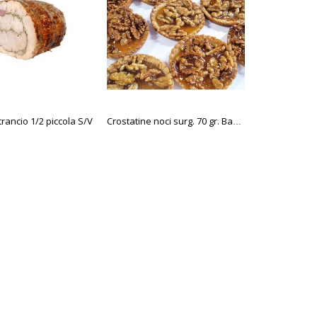
trancio 1/2 piccola S/V
Granita fr
Crostatine noci surg. 70 gr. Bake it