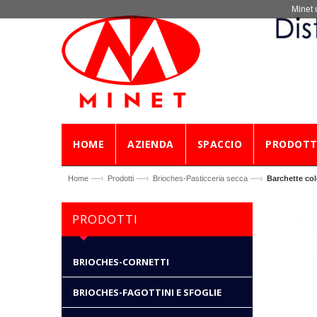
Minet 
HOME
AZIENDA
SPACCIO
PRODOTT
—›
—›
—›
Home
Prodotti
Brioches-Pasticceria secca
Barchette colo
PRODOTTI
BRIOCHES-CORNETTI
BRIOCHES-FAGOTTINI E SFOGLIE