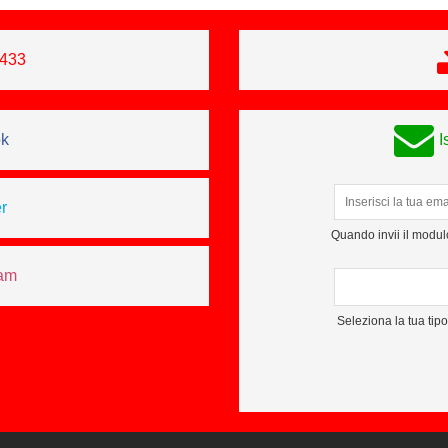
0433
ok
I
r
Quando invii il modulo
ram
Seleziona la tua tip