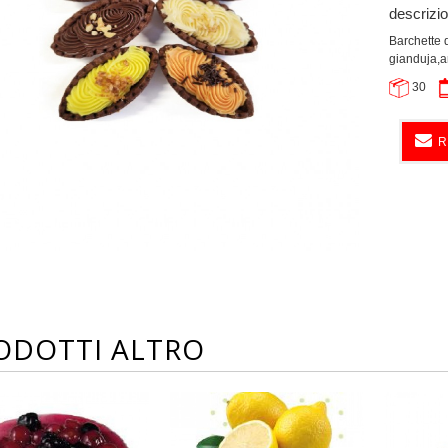
descrizi
Barchette d
gianduja,a
30
R
ODOTTI ALTRO