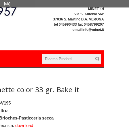
[ok]
MINET srl
Via S. Antonio 56c
37036 S. Martino B.A. VERONA
tel 045990433 fax 0458799207
email
info@minet.it
ette color 33 gr. Bake it
BV195
ltro
Brioches-Pasticceria secca
Tecnica:
download