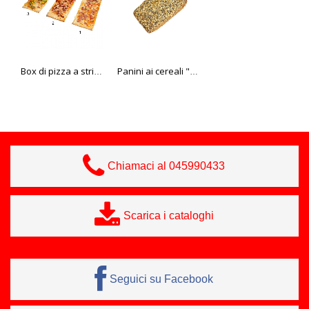
Box di pizza a strisce, 3 varietà
Panini ai cereali "sport" 85 gr Edna
Torta con panna, formaggio e lamponi
Chiamaci al 045990433
Scarica i cataloghi
Seguici su Facebook