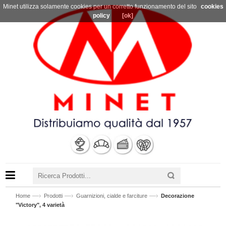
Minet utilizza solamente cookies per un corretto funzionamento del sito
cookies
policy
[ok]
—›
—›
—›
Home
Prodotti
Guarnizioni, cialde e farciture
Decorazione
"Victory", 4 varietà